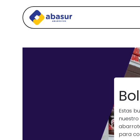
Inicio
Sucursales
Bo
Estas b
nuestro
abarrot
para con