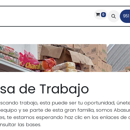
0
Blog
Ayuda
Bolsa de trabajo
Descargas
Ate
951
lsa de Trabajo
uscando trabajo, esta puede ser tu oportunidad, únet
 equipo y se parte de esta gran familia, somos Abasu
es, te estamos esperando haz clic en los enlaces de 
sultar las bases.